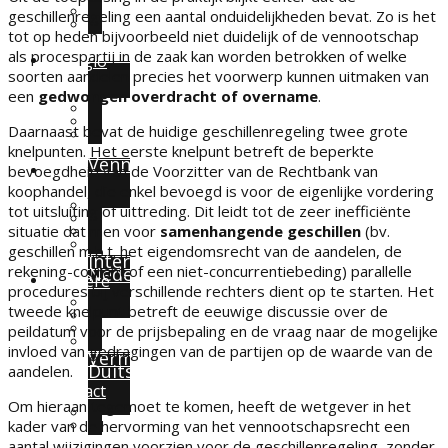
geschillenregeling een aantal onduidelijkheden bevat. Zo is het
tot op heden bijvoorbeeld niet duidelijk of de vennootschap
Sofie Jacobs
Ondernemingsrecht
als procespartij in de zaak kan worden betrokken of welke
Euregio
soorten aandelen precies het voorwerp kunnen uitmaken van
een
gedwongen overdracht of overname
.
Daarnaast bevat de huidige geschillenregeling twee grote
Thomas Hermie
Vennootschapsrecht
knelpunten. Het eerste knelpunt betreft de beperkte
Vennootschapsbelasting
Blog
bevoegdheid van de Voorzitter van de Rechtbank van
koophandel, die enkel bevoegd is voor de eigenlijke vordering
tot uitsluiting of uittreding. Dit leidt tot de zeer inefficiënte
situatie dat men voor
samenhangende geschillen
(bv.
Evelyne Ruland
Fusies & Overnames (M&A)
geschillen m.b.t. het eigendomsrecht van de aandelen, de
Internationale fiscaliteit
rekening-courant of een niet-concurrentiebeding) parallelle
Nederland
Carrière
procedures bij verschillende rechters dient op te starten. Het
tweede knelpunt betreft de eeuwige discussie over de
Bastien Koch
peildatum voor de prijsbepaling en de vraag naar de mogelijke
Arbeidsrecht
invloed van gedragingen van de partijen op de waarde van de
Vermogensbeheer
Duitsland
aandelen.
Contact
Om hieraan tegemoet te komen, heeft de wetgever in het
kader van de hervorming van het vennootschapsrecht een
Intellectueel eigendomsrecht (IP)
aantal wijzigingen voorzien voor de geschillenregeling, zonder