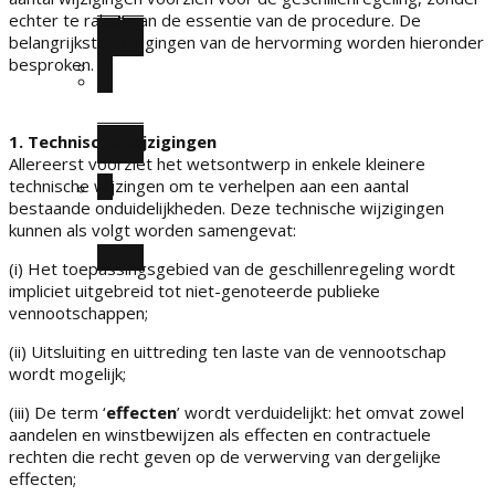
Expats
echter te raken aan de essentie van de procedure. De
belangrijkste wijzigingen van de hervorming worden hieronder
besproken.
Hippisch recht
Fiscale geschillen
1. Technische wijzigingen
Allereerst voorziet het wetsontwerp in enkele kleinere
technische wijzingen om te verhelpen aan een aantal
bestaande onduidelijkheden. Deze technische wijzigingen
BTW, douane & accijnzen
kunnen als volgt worden samengevat:
(i) Het toepassingsgebied van de geschillenregeling wordt
impliciet uitgebreid tot niet-genoteerde publieke
vennootschappen;
(ii) Uitsluiting en uittreding ten laste van de vennootschap
wordt mogelijk;
(iii) De term ‘
effecten
’ wordt verduidelijkt: het omvat zowel
aandelen en winstbewijzen als effecten en contractuele
rechten die recht geven op de verwerving van dergelijke
effecten;