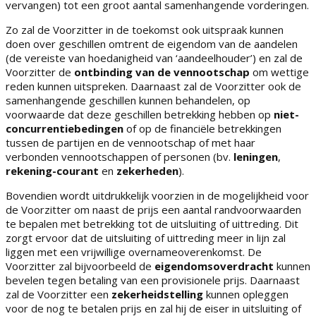
vervangen) tot een groot aantal samenhangende vorderingen.
Zo zal de Voorzitter in de toekomst ook uitspraak kunnen
doen over geschillen omtrent de eigendom van de aandelen
(de vereiste van hoedanigheid van ‘aandeelhouder’) en zal de
Voorzitter de
ontbinding van de vennootschap
om wettige
reden kunnen uitspreken. Daarnaast zal de Voorzitter ook de
samenhangende geschillen kunnen behandelen, op
voorwaarde dat deze geschillen betrekking hebben op
niet-
concurrentiebedingen
of op de financiële betrekkingen
tussen de partijen en de vennootschap of met haar
verbonden vennootschappen of personen (bv.
leningen
,
rekening-courant
en
zekerheden
).
Bovendien wordt uitdrukkelijk voorzien in de mogelijkheid voor
de Voorzitter om naast de prijs een aantal randvoorwaarden
te bepalen met betrekking tot de uitsluiting of uittreding. Dit
zorgt ervoor dat de uitsluiting of uittreding meer in lijn zal
liggen met een vrijwillige overnameoverenkomst. De
Voorzitter zal bijvoorbeeld de
eigendomsoverdracht
kunnen
bevelen tegen betaling van een provisionele prijs. Daarnaast
zal de Voorzitter een
zekerheidstelling
kunnen opleggen
voor de nog te betalen prijs en zal hij de eiser in uitsluiting of