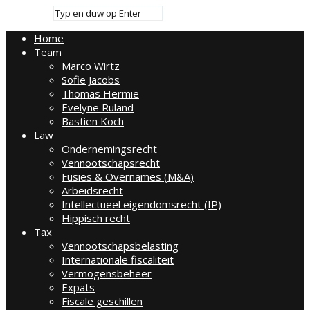
Home
Team
Marco Wirtz
Sofie Jacobs
Thomas Hermie
Evelyne Ruland
Bastien Koch
Law
Ondernemingsrecht
Vennootschapsrecht
Fusies & Overnames (M&A)
Arbeidsrecht
Intellectueel eigendomsrecht (IP)
Hippisch recht
Tax
Vennootschapsbelasting
Internationale fiscaliteit
Vermogensbeheer
Expats
Fiscale geschillen