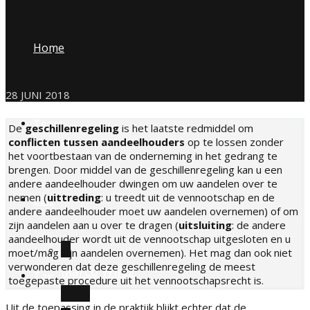
Hervorming
vennootschapsrecht: de
Home
geschillenregeling herzien
28 JUNI 2018
Team
De
geschillenregeling
is het laatste redmiddel om
conflicten tussen aandeelhouders
op te lossen zonder
het voortbestaan van de onderneming in het gedrang te
brengen. Door middel van de geschillenregeling kan u een
andere aandeelhouder dwingen om uw aandelen over te
nemen (
uittreding
: u treedt uit de vennootschap en de
Law
andere aandeelhouder moet uw aandelen overnemen) of om
zijn aandelen aan u over te dragen (
uitsluiting
: de andere
aandeelhouder wordt uit de vennootschap uitgesloten en u
moet/mag zijn aandelen overnemen). Het mag dan ook niet
verwonderen dat deze geschillenregeling de meest
Marco Wirtz
Tax
toegepaste procedure uit het vennootschapsrecht is.
Uit de toepassing in de praktijk blijkt echter dat de