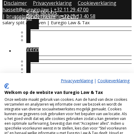
Disclaimer
Privacyverklaring
Cookieverklaring
hasselt@euregio.law
|
+32 11 29 47 00
Sofie Jacobs
Ondernemingsrecht
|
brussels@euregio.law
|
+32 25 13 40 58
Euregio
salary split Archieven | Euregio Law & Tax
Thomas Hermie
Vennootschapsrecht
Vennootschapsbelasting
Blog
Evelyne Ruland
Fusies & Overnames (M&A)
Internationale fiscaliteit
Privacyverklaring
|
Cookieverklaring
Nederland
Carrière
Welkom op de website van Euregio Law & Tax
Bastien Koch
Onze website maakt gebruik van cookies. Aan de hand van deze cookies
Arbeidsrecht
verzamelen en analyseren wij informatie over uw bezoek en wordt de
Vermogensbeheer
integratie van diverse sociaalnetwerksites mogelijk gemaakt. Cookies
Duitsland
kunnen uw gegevens ook gebruiken voor het bepalen van uw locatie. Als
Contact
u het goed vindt dat wij alle cookies gebruiken zodat u kan genieten van
een optimale surfervaring, bevestig dan met “Accepteer alles”. Indien u
specifieke voorkeuren wenst in te stellen, kies dan voor “Stel voorkeuren
Intellectueel eigendomsrecht (IP)
in” en bepaal welke informatie u met Euregio Law & Tax deelt. Houd er