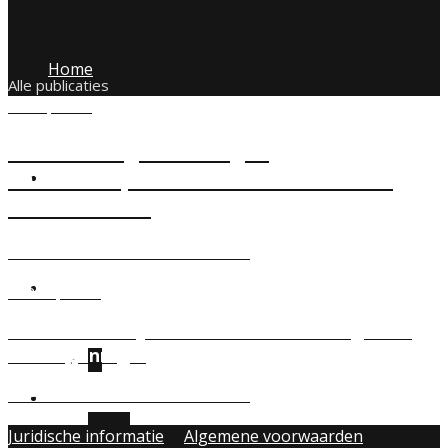
salary split
Home
Alle publicaties
SEP 1, 2021
Detachering naar België:
aandachtspunten voor Nederlandse
Team
ondernemers
GEPLAATST DOOR
MARCO WIRTZ
Law
SEP 18, 2019
Grensoverschrijdend werken in de Euregio: de
183-dagenregel
Marco Wirtz
GEPLAATST DOOR
MARCO WIRTZ
Tax
Juridische informatie
Algemene voorwaarden