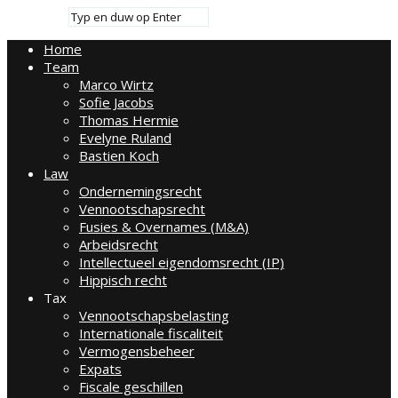
Home
Team
Marco Wirtz
Sofie Jacobs
Thomas Hermie
Evelyne Ruland
Bastien Koch
Law
Ondernemingsrecht
Vennootschapsrecht
Fusies & Overnames (M&A)
Arbeidsrecht
Intellectueel eigendomsrecht (IP)
Hippisch recht
Tax
Vennootschapsbelasting
Internationale fiscaliteit
Vermogensbeheer
Expats
Fiscale geschillen